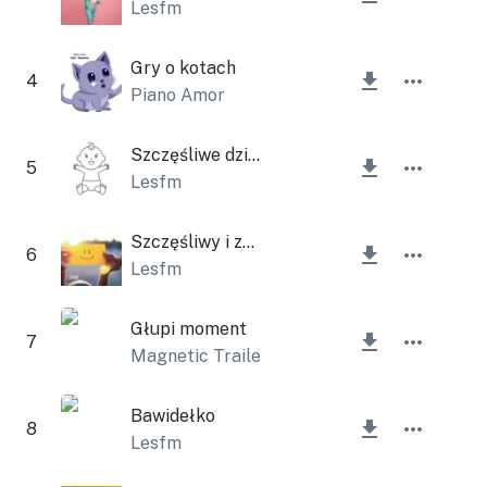
Lesfm
Gry o kotach
4
Piano Amor
Szczęśliwe dziecko
5
Lesfm
Szczęśliwy i zabawny
6
Lesfm
Głupi moment
7
Magnetic Trailer
Bawidełko
8
Lesfm