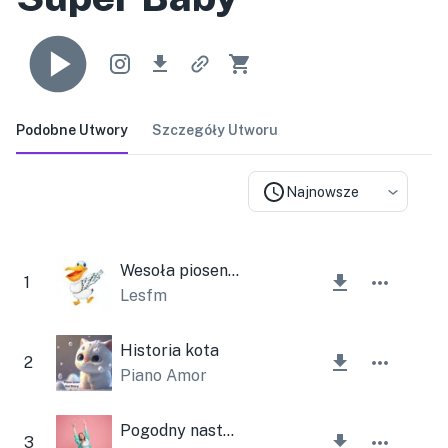
Podobne Utwory
Szczegóły Utworu
Najnowsze
Wesoła piosenka
1
Lesfm
Historia kota
2
Piano Amor
Pogodny nastrój
3