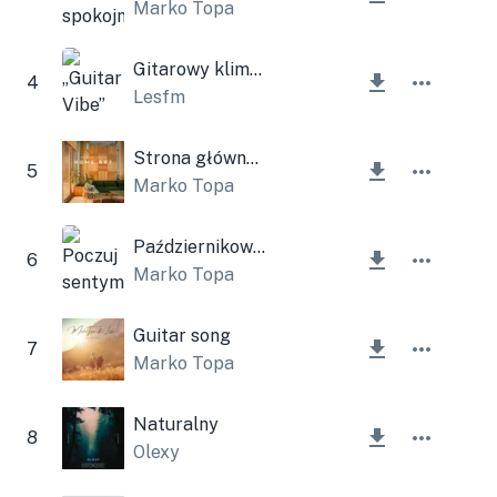
Marko Topa
Gitarowy klimat
4
Lesfm
Strona główna Sztuka
5
Marko Topa
Październikowy nastrój
6
Marko Topa
Guitar song
7
Marko Topa
Naturalny
8
Olexy