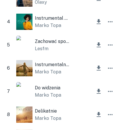
Olexy
Instrumental Milion Powodów
4
Marko Topa
Zachować spokój
5
Lesfm
Instrumentalny utwór June Melody
6
Marko Topa
Do widzenia
7
Marko Topa
Delikatnie
8
Marko Topa