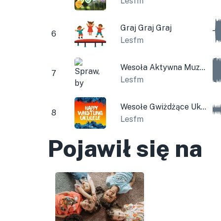
Lesfm
Graj Graj Graj
6
Lesfm
Wesoła Aktywna Muzyka dla Dzieci
7
Lesfm
Wesołe Gwiżdżące Ukulele
8
Lesfm
Pojawił się na