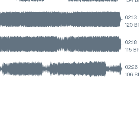
134
B
02:13
120
B
02:18
115
B
02:26
106
B