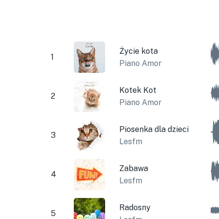
Życie kota
1
Piano Amor
Kotek Kot
2
Piano Amor
Piosenka dla dzieci
3
Lesfm
Zabawa
4
Lesfm
Radosny
5