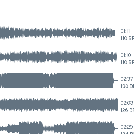
01:11
110
B
01:10
110
B
02:37
130
B
02:03
126
B
02:29