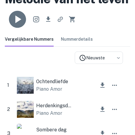
Vergelijkbare Nummers
Nummerdetails
Nieuwste
Ochtendliefde
1
Piano Amor
Herdenkingsdatum
2
Piano Amor
Sombere dag
3