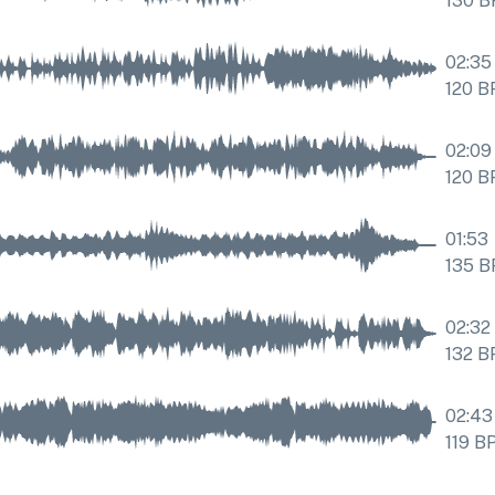
130
B
02:35
120
B
02:09
120
B
01:53
135
B
02:32
132
B
02:43
119
B