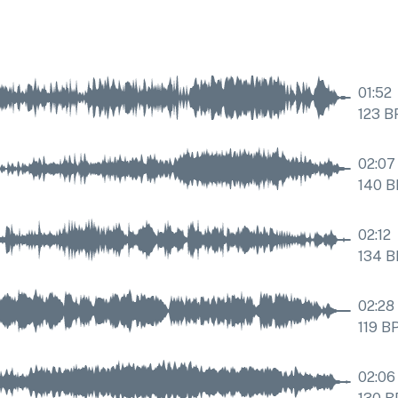
01:52
123
B
02:07
140
B
02:12
134
B
02:28
119
B
02:06