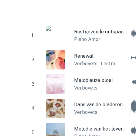
Rustgevende ontspanning
1
Piano Amor
Renewal
2
Verbovets
,
Lesfm
Melodieuze bloei
3
Verbovets
Dans van de bladeren
4
Verbovets
Melodie van het leven
5