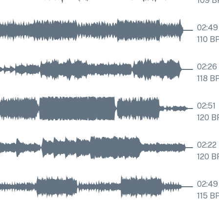
109
B
02:49
110
B
02:26
118
B
02:51
120
B
02:22
120
B
02:49
115
B