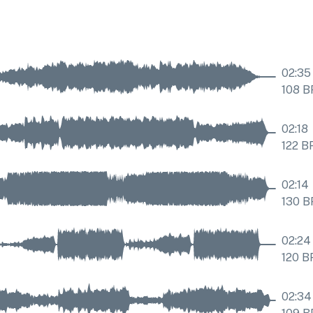
02:35
108
B
02:18
122
B
02:14
130
B
02:24
120
B
02:34