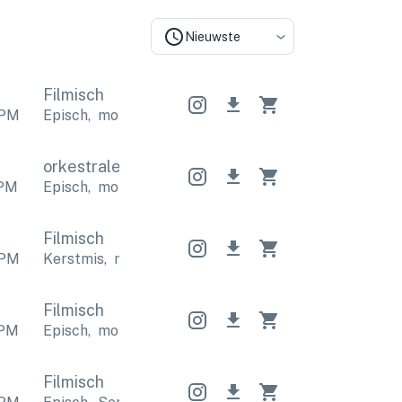
Nieuwste
Filmisch
PM
Episch
,
motiverend
Episch
,
motiverend
Episch
,
mo
orkestrale
orkestrale
orkestrale
PM
Episch
,
motiverend
Episch
,
motiverend
Episch
,
mo
Filmisch
PM
Kerstmis
,
motiverend
Kerstmis
,
motiverend
Kerst
Filmisch
PM
Episch
,
motiverend
Episch
,
motiverend
Episch
,
mo
Filmisch