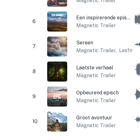
Magnetic Trailer
Een inspirerende epische reis
6
Magnetic Trailer
Sereen
7
Magnetic Trailer
,
Lesfm
Laatste verhaal
8
Magnetic Trailer
Opbeurend episch
9
Magnetic Trailer
Groot avontuur
10
Magnetic Trailer