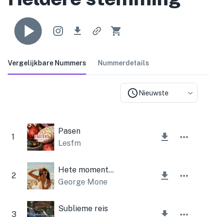
Vergelijkbare Nummers
Nummerdetails
Nieuwste
Pasen
1
Lesfm
Hete momenten
2
George Mone
Sublieme reis
3