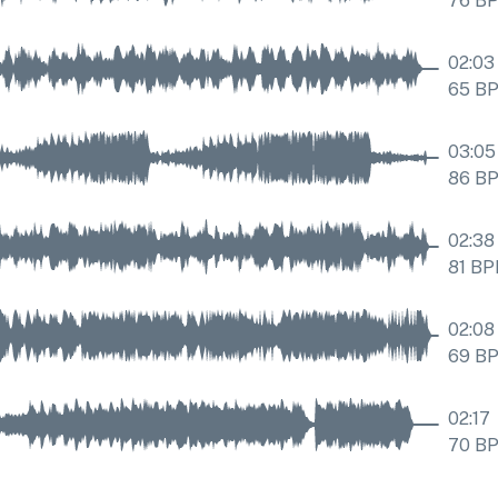
76
B
02:03
65
B
03:05
86
B
02:38
81
BP
02:08
69
B
02:17
70
B