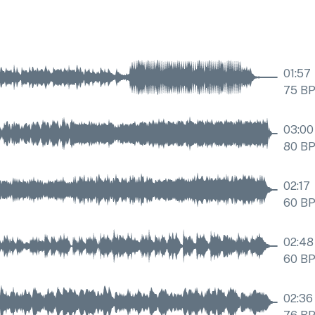
01:57
75
B
03:00
80
B
02:17
60
B
02:48
60
B
02:36