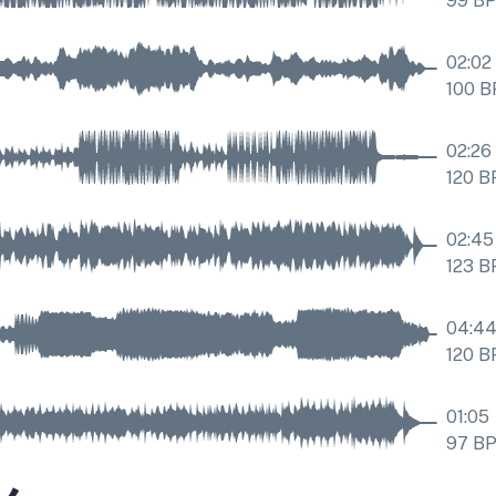
99
B
02:02
100
B
02:26
120
B
02:45
123
B
04:4
120
B
01:05
97
B