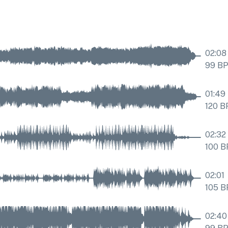
02:08
99
B
01:49
120
B
02:32
100
B
02:01
105
B
02:40