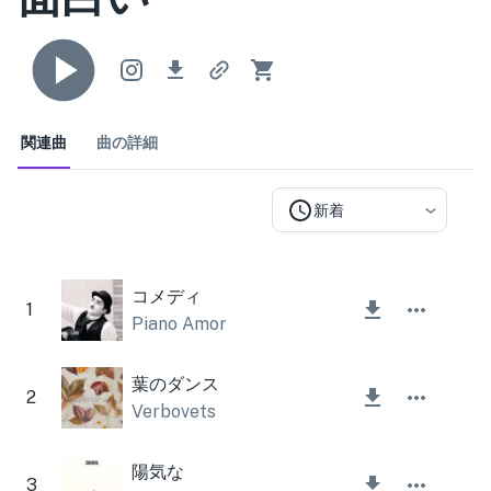
関連曲
曲の詳細
新着
コメディ
1
Piano Amor
葉のダンス
2
Verbovets
陽気な
3