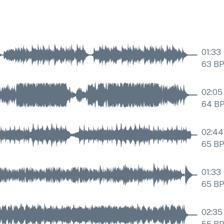
01:33
63
B
02:05
64
B
02:44
65
B
01:33
65
B
02:35