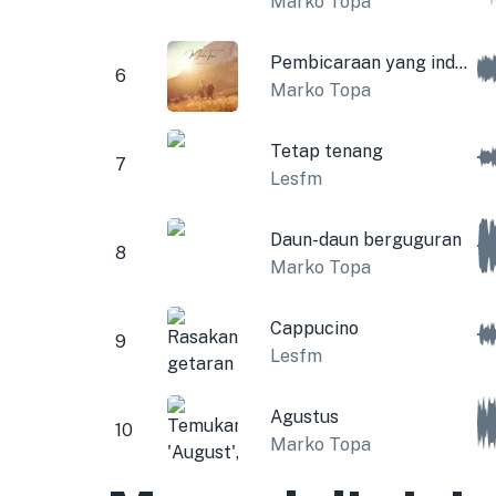
Marko Topa
Pembicaraan yang indah
6
Marko Topa
Tetap tenang
7
Lesfm
Daun-daun berguguran
8
Marko Topa
Cappucino
9
Lesfm
Agustus
10
Marko Topa