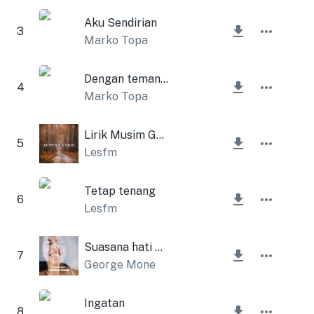
Aku Sendirian
3
Marko Topa
Dengan teman-teman
4
Marko Topa
Lirik Musim Gugur
5
Lesfm
Tetap tenang
6
Lesfm
Suasana hati yang menyenangkan
7
George Mone
Ingatan
8