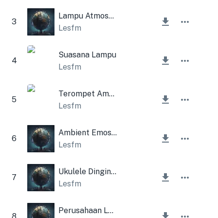
Lampu Atmosfer
3
Lesfm
Suasana Lampu
4
Lesfm
Terompet Ambien Alam
5
Lesfm
Ambient Emosional Sedih
6
Lesfm
Ukulele Dingin Dan Gitar Akustik
7
Lesfm
Perusahaan Latar Belakang Terompet Musim Gugur
8