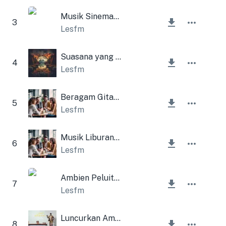
Musik Sinematik Inspiratif Santai
3
Lesfm
Suasana yang Menyegarkan
4
Lesfm
Beragam Gitar Listrik Perusahaan
5
Lesfm
Musik Liburan Perusahaan
6
Lesfm
Ambien Peluit Meditasi
7
Lesfm
Luncurkan Ambien
8