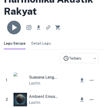
Rakyat
Lagu Serupa
Detail Lagu
Terbaru
Suasana Langsung
1
Lesfm
Ambient Emosional Sedih
2
Lesfm