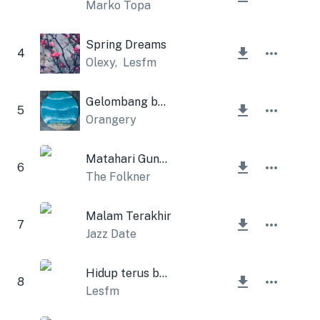
Marko Topa
Spring Dreams
4
Olexy
,
Lesfm
Gelombang berdansa waltz
5
Orangery
Matahari Gunung
6
The Folkner
Malam Terakhir
7
Jazz Date
Hidup terus berlanjut
8
Lesfm