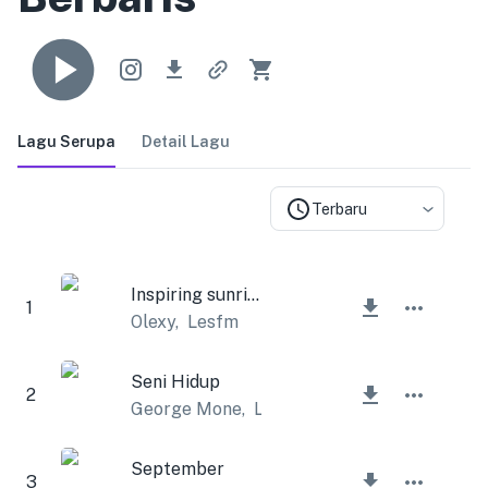
Lagu Serupa
Detail Lagu
Terbaru
Inspiring sunrise
1
Olexy
,
Lesfm
Seni Hidup
2
George Mone
,
Lesfm
September
3