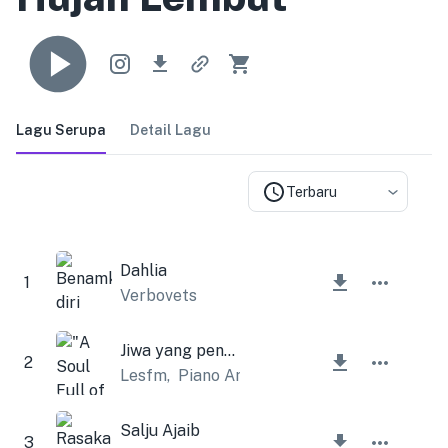
Lagu Serupa
Detail Lagu
Terbaru
Dahlia
1
Verbovets
Jiwa yang penuh harapan
2
Lesfm
,
Piano Amor
Salju Ajaib
3