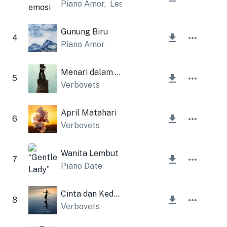
Piano Amor
,
Lesfm
Gunung Biru
4
Piano Amor
Menari dalam hujan
5
Verbovets
April Matahari
6
Verbovets
Wanita Lembut
7
Piano Date
Cinta dan Kedamaian
8
Verbovets