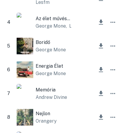
Lesfm
Az élet művészete
4
George Mone
,
Lesfm
Boridő
5
George Mone
Energia Élet
6
George Mone
Memória
7
Andrew Divine
Nejlon
8
Orangery