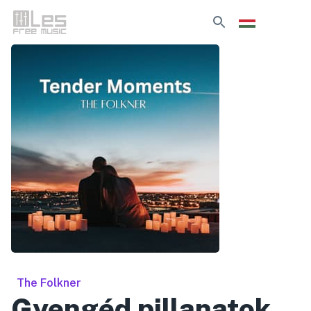
The Folkner
Gyengéd pillanatok