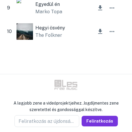
Egyedül én
9
Marko Topa
Hegyi ösvény
10
The Folkner
A legjobb zene a videóprojektjeihez. Jogdíjmentes zene
szeretettel és gondossággal készítve.
Feliratkozás az újdonságokért
Feliratkozás