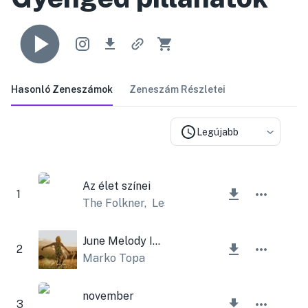
Hasonló Zeneszámok
Zeneszám Részletei
Legújabb
Az élet színei
1
The Folkner
,
Lesfm
June Melody Instrumental
2
Marko Topa
november
3