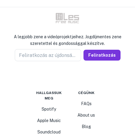
A legjobb zene a videóprojektjeihez. Jogdíjmentes zene
szeretettel és gondossággal készítve.
Feliratkozás az újdonságokért
Feliratkozás
HALLGASSUK
CÉGÜNK
MEG
FAQs
Spotify
About us
Apple Music
Blog
Soundcloud