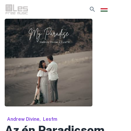
Andrew Divine
,
Lesfm
Az én Paradicsom