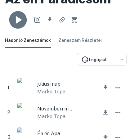
Hasonló Zeneszámok
Zeneszám Részletei
Legújabb
júliusi nap
1
Marko Topa
Novemberi melankólia
2
Marko Topa
Én és Apa
3