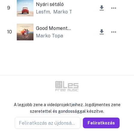
Nyári sétáló
9
Lesfm
,
Marko Topa
Good Moments Instrumental
10
Marko Topa
A legjobb zene a videóprojektjeihez. Jogdíjmentes zene
szeretettel és gondossággal készítve.
Feliratkozás az újdonságokért
Feliratkozás