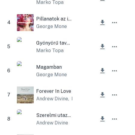
Marko Topa
Pillanatok az időben
4
George Mone
Gyönyörű tavasz
5
Marko Topa
Magamban
6
George Mone
Forever In Love
7
Andrew Divine
,
Lesfm
Szerelmi utazás
8
Andrew Divine