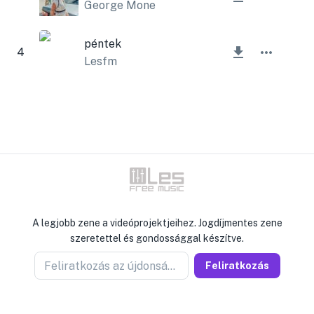
George Mone
péntek
4
Lesfm
A legjobb zene a videóprojektjeihez. Jogdíjmentes zene
szeretettel és gondossággal készítve.
Feliratkozás az újdonságokért
Feliratkozás