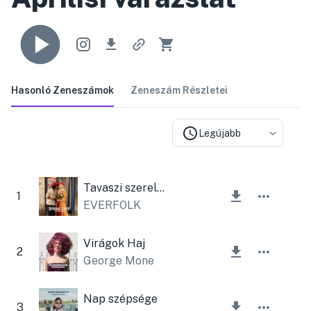
Hasonló Zeneszámok
Zeneszám Részletei
Legújabb
Tavaszi szerelem
1
EVERFOLK
Virágok Haj
2
George Mone
Nap szépsége
3