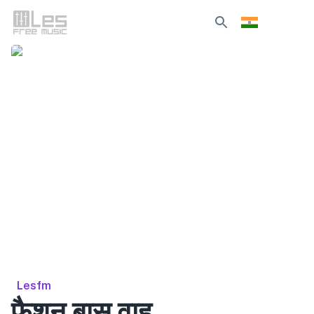
Lesfm
फैशन बास वाह