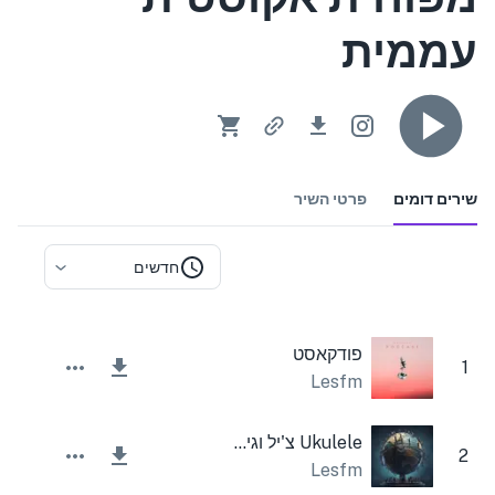
עממית
שירים דומים
פרטי השיר
חדשים
פודקאסט
1
Lesfm
Ukulele צ'יל וגיטרה אקוסטית
2
Lesfm