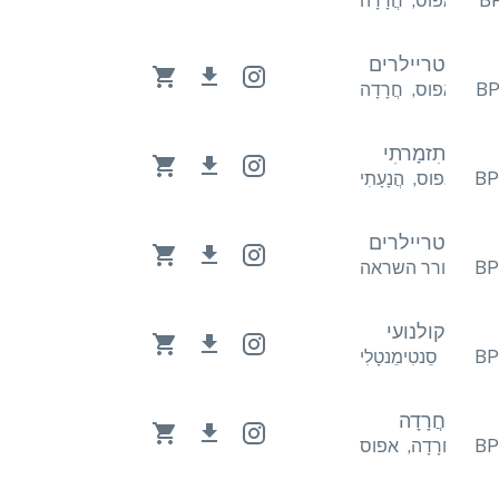
ָדָה
אפוס
,
חֲרָדָה
טריילרים
ָדָה
אפוס
,
חֲרָדָה
תִזמָרתִי
עָתִי
אפוס
,
הֲנָעָתִי
טריילרים
ס
,
מעורר השראה
קולנועי
אפוס
,
סֵנטִימֵנטָלִי
חֲרָדָה
פוס
חֲרָדָה
,
אפוס