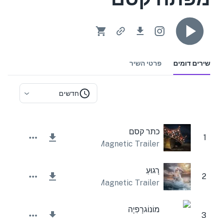
שירים דומים
פרטי השיר
חדשים
כתר קסם
1
Magnetic Trailer
רָגוּעַ
2
Lesfm
,
Magnetic Trailer
מוֹנוֹגרָפִיָה
3