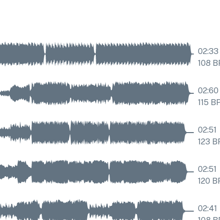
02:33
108
B
02:60
115
B
02:51
123
B
02:51
120
B
02:41