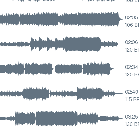
108
B
02:05
106
B
02:06
120
B
02:34
120
B
02:49
115
B
03:25
120
B