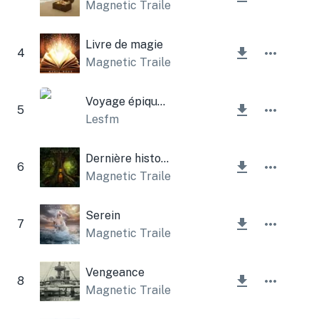
Magnetic Trailer
Livre de magie
4
Magnetic Trailer
Voyage épique sur les routes celtiques
5
Lesfm
Dernière histoire
6
Magnetic Trailer
Serein
7
Magnetic Trailer
,
Lesfm
Vengeance
8
Magnetic Trailer