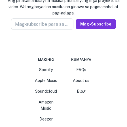
Ang pinakamahusay na musika para sa iyong mga proyekto sa
video. Walang bayad na musika na ginawa sa pagmamahal at
pag-aalaga.
Mag-subscribe para sa newseller
Mag-Subscribe
MAKINIG
KUMPANYA
Spotify
FAQs
Apple Music
About us
Soundcloud
Blog
Amazon
Music
Deezer