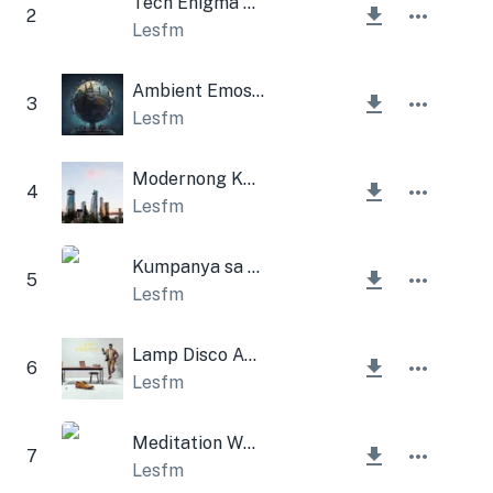
Tech Enigma Kit
2
Lesfm
Ambient Emosyonal na Malungkot
3
Lesfm
Modernong Kumpanya
4
Lesfm
Kumpanya sa Background ng Lamp
5
Lesfm
Lamp Disco Ambient Verse
6
Lesfm
Meditation Whistle Ambient
7
Lesfm