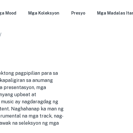
ga Mood
Mga Koleksyon
Presyo
Mga Madalas Ita
/
ktong pagpipilian para sa
 kapaligiran sa anumang
ga presentasyon, mga
anyang upbeat at
d music ay nagdaragdag ng
ontent. Naghahanap ka man ng
rumental na mga track, nag-
lawak na seleksyon ng mga