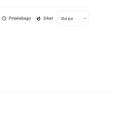
Pinakabago
Sikat
Iba pa