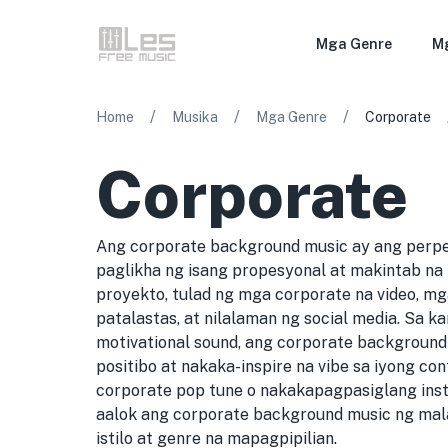
Mga Genre
M
/
/
/
Home
Musika
Mga Genre
Corporate
Corporate
Ang corporate background music ay ang perpe
paglikha ng isang propesyonal at makintab na
proyekto, tulad ng mga corporate na video, m
patalastas, at nilalaman ng social media. Sa k
motivational sound, ang corporate backgroun
positibo at nakaka-inspire na vibe sa iyong c
corporate pop tune o nakakapagpasiglang inst
aalok ang corporate background music ng ma
istilo at genre na mapagpipilian.