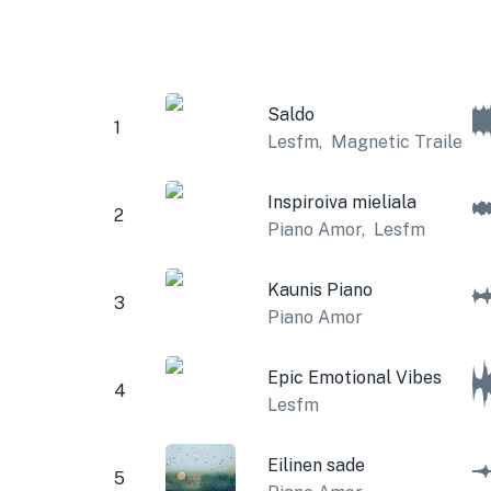
Saldo
1
Lesfm
,
Magnetic Trailer
Inspiroiva mieliala
2
Piano Amor
,
Lesfm
Kaunis Piano
3
Piano Amor
Epic Emotional Vibes
4
Lesfm
Eilinen sade
5