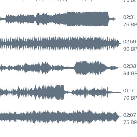
75
B
02:31
76
B
02:59
90
B
02:38
84
B
01:17
70
B
02:07
75
B