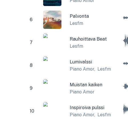
Piano Amor
Palvonta
6
Lesfm
Rauhoittava Beat
7
Lesfm
Lumivalssi
8
Piano Amor
,
Lesfm
Muistan kaiken
9
Piano Amor
Inspiroiva pulssi
10
Piano Amor
,
Lesfm