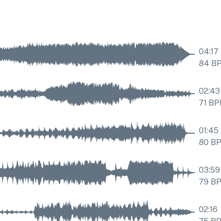
04:17
84
B
02:43
71
BP
01:45
80
B
03:59
79
B
02:16