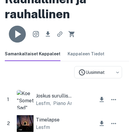
rauhallinen
Samankaltaiset Kappaleet
Kappaleen Tiedot
Uusimmat
Joskus surullista
1
Lesfm
,
Piano Amor
Timelapse
2
Lesfm