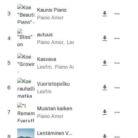
Kaunis Piano
3
Piano Amor
autuus
4
Piano Amor
,
Lesfm
Kasvava
5
Lesfm
,
Piano Amor
Vuoristopolku
6
Lesfm
Muistan kaiken
7
Piano Amor
Lentäminen Vuorten yli
8