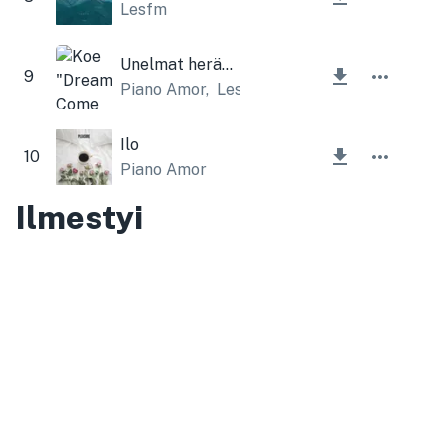
Lesfm
Unelmat heräävät henkiin
9
Piano Amor
,
Lesfm
Ilo
10
Piano Amor
Ilmestyi