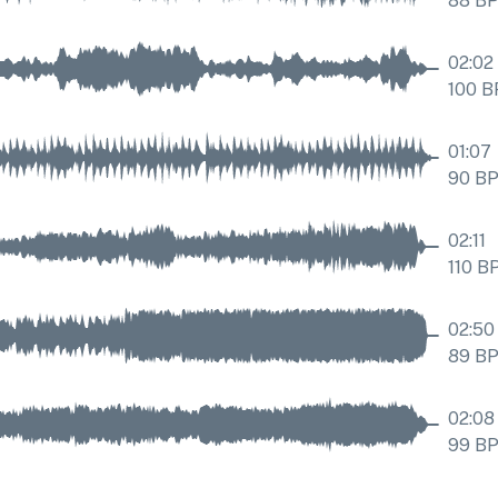
88
B
02:02
100
B
01:07
90
B
02:11
110
B
02:50
89
B
02:08
99
B