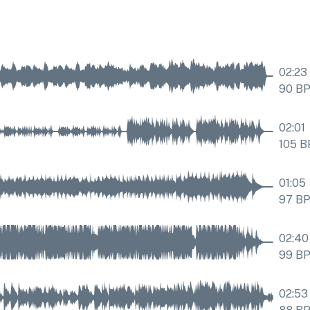
02:23
90
B
02:01
105
B
01:05
97
B
02:40
99
B
02:53