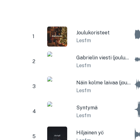
Joulukoristeet
1
Lesfm
Gabrielin viesti (joulumusiikkilaatikko ja kellot)
2
Lesfm
Näin kolme laivaa (joulukellot)
3
Lesfm
Syntymä
4
Lesfm
Hiljainen yö
5