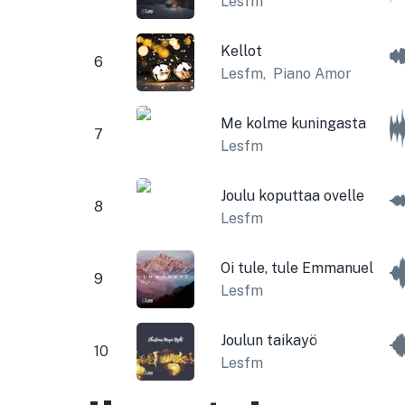
Lesfm
Kellot
6
Lesfm
,
Piano Amor
Me kolme kuningasta
7
Lesfm
Joulu koputtaa ovelle
8
Lesfm
Oi tule, tule Emmanuel
9
Lesfm
Joulun taikayö
10
Lesfm