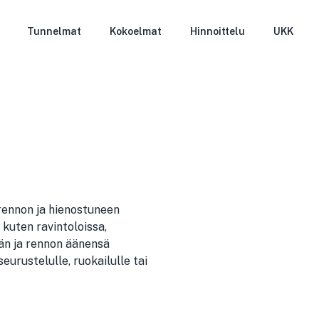
Tunnelmat
Kokoelmat
Hinnoittelu
UKK
rennon ja hienostuneen
 kuten ravintoloissa,
eän ja rennon äänensä
urustelulle, ruokailulle tai