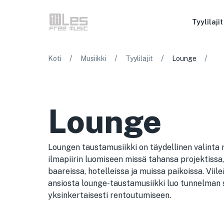
Tyylilajit
/
/
/
/
Koti
Musiikki
Tyylilajit
Lounge
Lounge
Loungen taustamusiikki on täydellinen valinta 
ilmapiirin luomiseen missä tahansa projektissa,
baareissa, hotelleissa ja muissa paikoissa. Viil
ansiosta lounge-taustamusiikki luo tunnelman se
yksinkertaisesti rentoutumiseen.