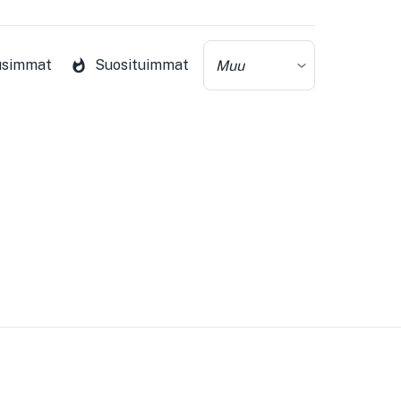
usimmat
Suosituimmat
Muu