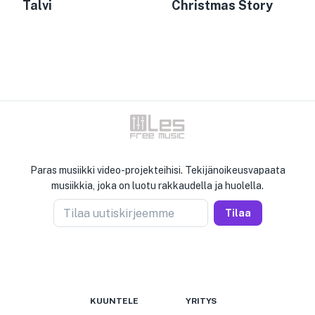
Talvi
Christmas Story
Paras musiikki video-projekteihisi. Tekijänoikeusvapaata
musiikkia, joka on luotu rakkaudella ja huolella.
Tilaa uutiskirjeemme
Tilaa
KUUNTELE
YRITYS