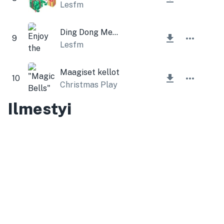
Lesfm
Ding Dong Merrily on High (joulukellot)
9
Lesfm
Maagiset kellot
10
Christmas Play
Ilmestyi