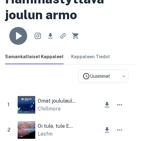
joulun armo
Samankaltaiset Kappaleet
Kappaleen Tiedot
Uusimmat
Omat joululauluni
1
Chillmore
Oi tule, tule Emmanuel
2
Lesfm