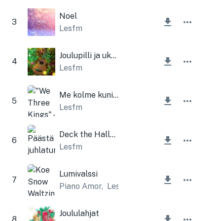
Noel
3
Lesfm
Joulupilli ja ukulele
4
Lesfm
Me kolme kuningasta
5
Lesfm
Deck the Halls (joulukellot)
6
Lesfm
Lumivalssi
7
Piano Amor
,
Lesfm
Joululahjat
8