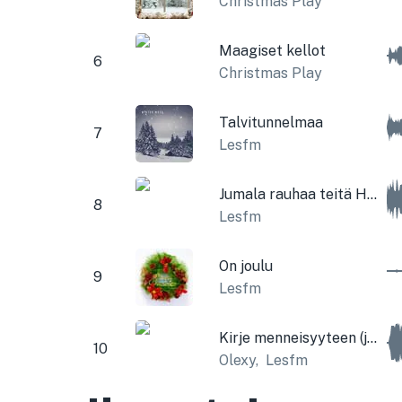
Christmas Play
Maagiset kellot
6
Christmas Play
Talvitunnelmaa
7
Lesfm
Jumala rauhaa teitä Hyvää herrat (joulukellot)
8
Lesfm
On joulu
9
Lesfm
Kirje menneisyyteen (jouluversio)
10
Olexy
,
Lesfm