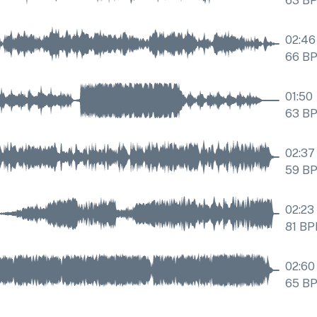
63
B
02:46
66
B
01:50
63
B
02:37
59
B
02:23
81
BP
02:60
65
B