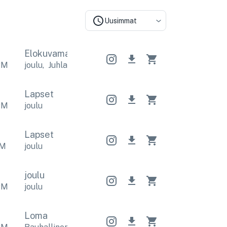
Uusimmat
Elokuvamainen
Elokuvamainen
Elokuvamaine
PM
joulu
,
Juhla
joulu
,
Juhla
joulu
,
Juhla
Lapset
PM
joulu
Lapset
M
joulu
joulu
PM
joulu
Loma