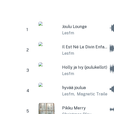
Joulu Lounge
1
Lesfm
Il Est Né Le Divin Enfant
2
Lesfm
Holly ja Ivy (joulukellot)
3
Lesfm
hyvää joulua
4
Lesfm
,
Magnetic Trailer
Pikku Merry
5