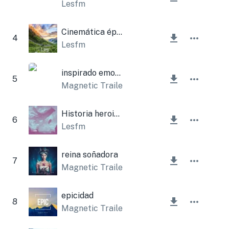
Lesfm
Cinemática épica
4
Lesfm
inspirado emocionado
5
Magnetic Trailer
Historia heroica (tema inspirador)
6
Lesfm
reina soñadora
7
Magnetic Trailer
,
Lesfm
epicidad
8
Magnetic Trailer