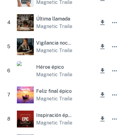
Magnetic Trailer
Última llamada
4
Magnetic Trailer
Vigilancia nocturna
5
Magnetic Trailer
Héroe épico
6
Magnetic Trailer
Feliz final épico
7
Magnetic Trailer
Inspiración épica
8
Magnetic Trailer