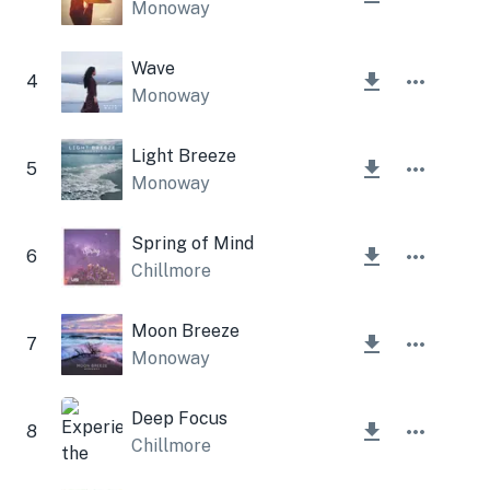
Monoway
Wave
4
Monoway
Light Breeze
5
Monoway
Spring of Mind
6
Chillmore
Moon Breeze
7
Monoway
Deep Focus
8
Chillmore