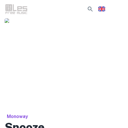
Monoway
Snooze