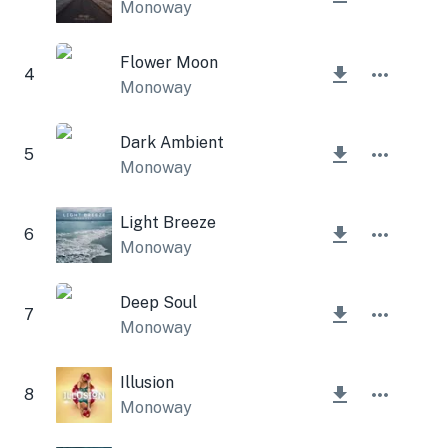
Monoway
Flower Moon
4
Monoway
Dark Ambient
5
Monoway
Light Breeze
6
Monoway
Deep Soul
7
Monoway
Illusion
8
Monoway