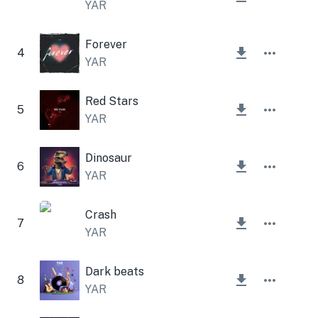
YAR
Forever
4
YAR
Red Stars
5
YAR
Dinosaur
6
YAR
Crash
7
YAR
Dark beats
8
YAR