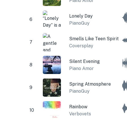
Piano Amor
Lonely Day
6
PianoGuy
Smells Like Teen Spirit
7
Coversplay
Silent Evening
8
Piano Amor
Spring Atmosphere
9
PianoGuy
Rainbow
10
Verbovets