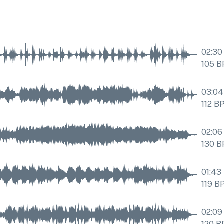
02:30
105
B
03:04
112
B
02:06
130
B
01:43
119
B
02:09