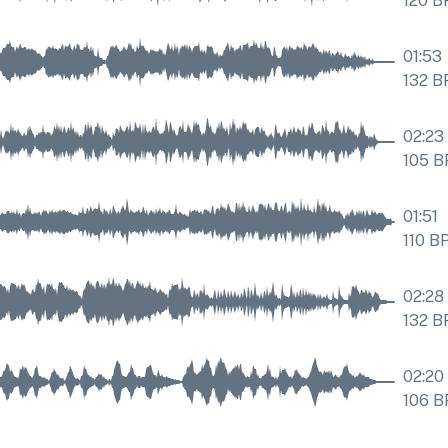
120
B
01:53
132
B
02:23
105
B
01:51
110
B
02:28
132
B
02:20
106
B