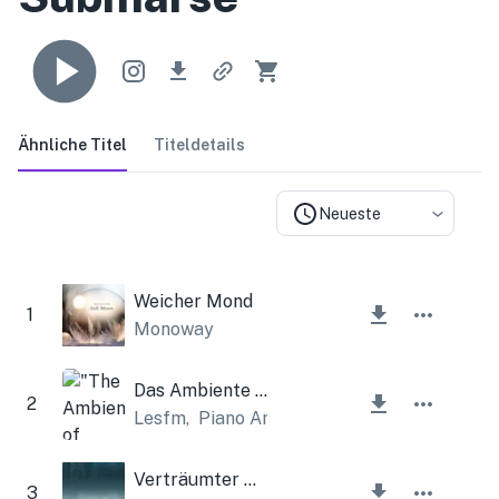
Ähnliche Titel
Titeldetails
Neueste
Weicher Mond
1
Monoway
Das Ambiente des Frühlings
2
Lesfm
,
Piano Amor
Verträumter Wald
3