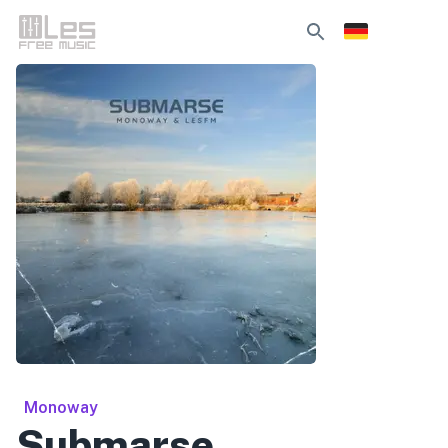
Monoway
Submarse