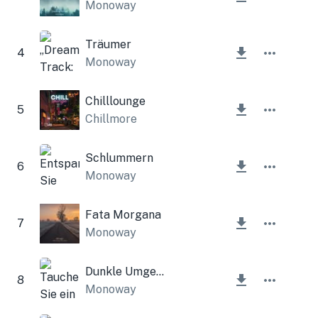
Monoway
Träumer
4
Monoway
Chilllounge
5
Chillmore
Schlummern
6
Monoway
Fata Morgana
7
Monoway
Dunkle Umgebung
8
Monoway