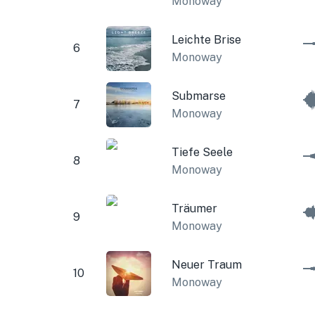
Monoway
Leichte Brise
6
Monoway
Submarse
7
Monoway
Tiefe Seele
8
Monoway
Träumer
9
Monoway
Neuer Traum
10
Monoway