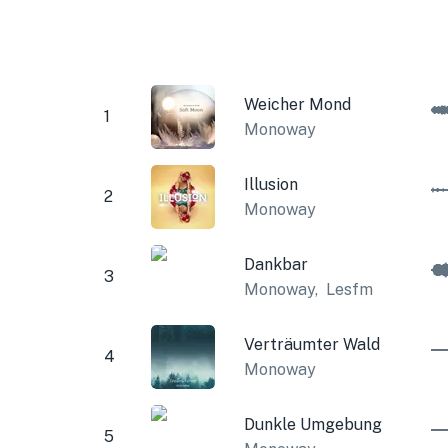
Weicher Mond
1
Monoway
Illusion
2
Monoway
Dankbar
3
Monoway
,
Lesfm
Verträumter Wald
4
Monoway
Dunkle Umgebung
5