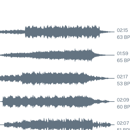
02:15
63
B
01:59
65
B
02:17
53
B
02:09
60
B
02:07