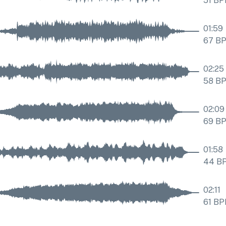
51
BP
01:59
67
B
02:25
58
B
02:09
69
B
01:58
44
B
02:11
61
BP