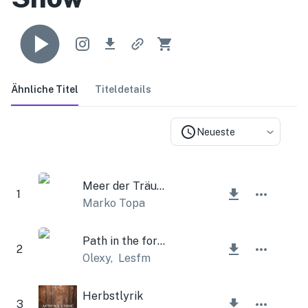
Ähnliche Titel
Titeldetails
Neueste
Meer der Träume
1
Marko Topa
Path in the forest
2
Olexy
,
Lesfm
Herbstlyrik
3