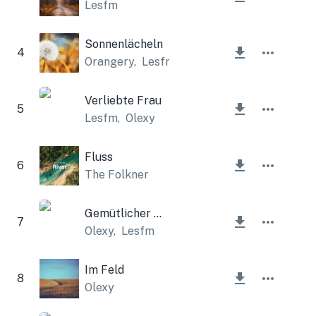
Lesfm
Sonnenlächeln
4
Orangery
,
Lesfm
Verliebte Frau
5
Lesfm
,
Olexy
Fluss
6
The Folkner
Gemütlicher Winter
7
Olexy
,
Lesfm
Im Feld
8
Olexy