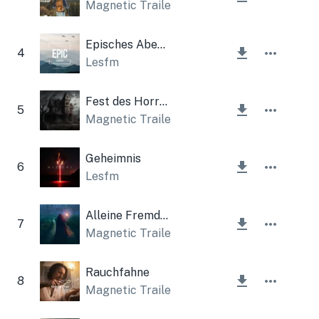
Magnetic Trailer
Episches Abenteuer
4
Lesfm
Fest des Horrors
5
Magnetic Trailer
,
Lesfm
Geheimnis
6
Lesfm
Alleine Fremder
7
Magnetic Trailer
Rauchfahne
8
Magnetic Trailer