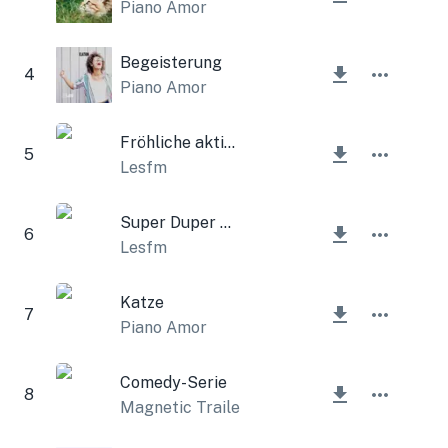
Piano Amor
Begeisterung
4
Piano Amor
Fröhliche aktive Musik für Kinder
5
Lesfm
Super Duper Spaß
6
Lesfm
Katze
7
Piano Amor
Comedy-Serie
8
Magnetic Trailer