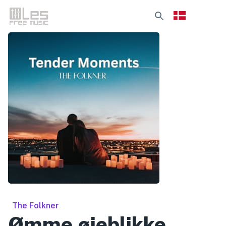
The Folkner
Ømme øjeblikke