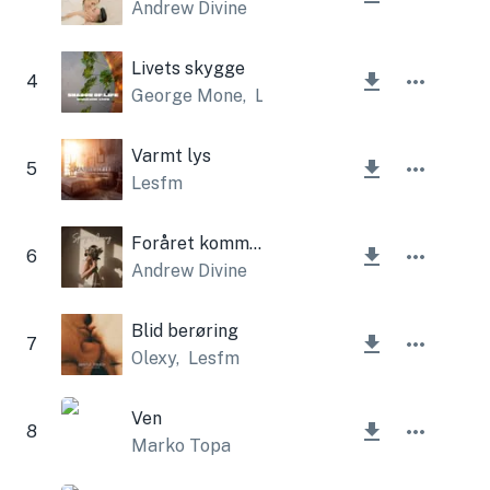
Andrew Divine
Livets skygge
4
George Mone
,
Lesfm
Varmt lys
5
Lesfm
Foråret kommer
6
Andrew Divine
Blid berøring
7
Olexy
,
Lesfm
Ven
8
Marko Topa