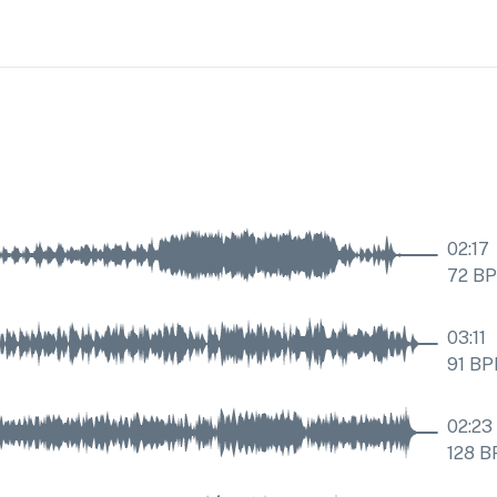
02:17
72
B
03:11
91
BP
02:23
128
B