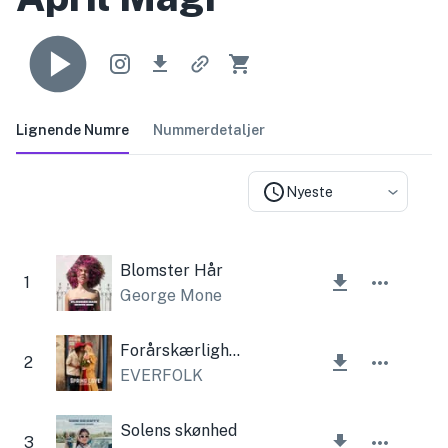
Lignende Numre
Nummerdetaljer
Nyeste
Blomster Hår
1
George Mone
Forårskærlighed
2
EVERFOLK
Solens skønhed
3