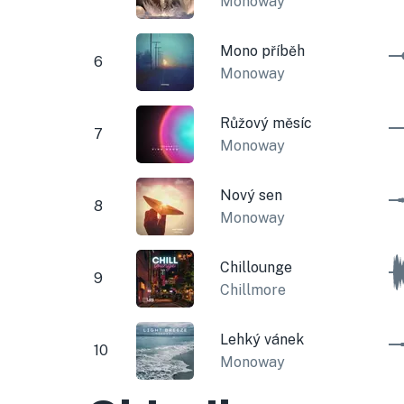
Monoway
Mono příběh
6
Monoway
Růžový měsíc
7
Monoway
Nový sen
8
Monoway
Chillounge
9
Chillmore
Lehký vánek
10
Monoway