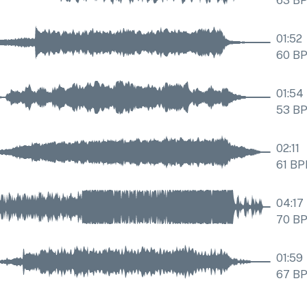
63
B
01:52
60
B
01:54
53
B
02:11
61
BP
04:17
70
B
01:59
67
B