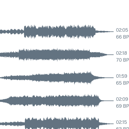
02:05
66
B
02:18
70
B
01:59
65
B
02:09
69
B
02:15