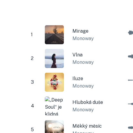
Mirage
1
Monoway
Vlna
2
Monoway
Iluze
3
Monoway
Hluboká duše
4
Monoway
Měkký měsíc
5